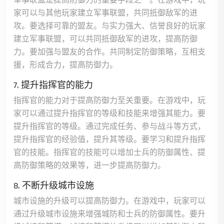
军事联盟是提高防御力的重要手段之一。在游戏中，玩
家可以与其他玩家建立军事联盟，共同抵御敌军的进
攻。要选择可靠的盟友。与实力强大、信誉良好的玩家
建立军事联盟，可以共同抵御敌军的进攻，提高防御
力。要加强与盟友的合作。共同制定防御策略，互相支
援，形成合力，提高防御力。
7. 提升指挥官的能力
指挥官的能力对于提高防御力至关重要。在游戏中，玩
家可以通过提升指挥官的等级和技能来增强其能力。要
提升指挥官的等级。通过完成任务、参与战斗等方式，
提升指挥官的经验值，提升其等级。要学习和提升指挥
官的技能。指挥官的技能可以增加士兵的防御属性、提
高防御策略的效果等，进一步提高防御力。
8. 不断升级城市设施
城市设施的升级可以提高防御力。在游戏中，玩家可以
通过升级城市设施来增强城防和士兵的防御属性。要升