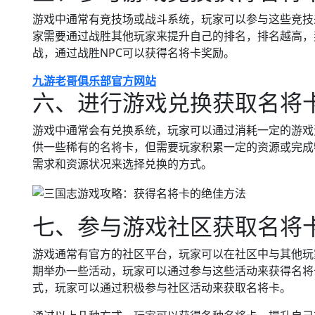
游戏中通常有竞技场或战斗系统，玩家可以参与这些竞技
家需要通过战胜其他玩家来提升自己的排名，排名越高，
战，通过战胜NPC可以获得名将卡奖励。
九游老哥俱乐部官方网站
六、进行游戏兑换获取名将
游戏中通常会有兑换系统，玩家可以通过消耗一定的游戏
供一些稀有的名将卡，但需要玩家积累一定的资源或完成
需求和资源状况来选择兑换的方式。
七、参与游戏社区获取名将
游戏通常有官方的社区平台，玩家可以在社区中与其他玩
期举办一些活动，玩家可以通过参与这些活动来获得名将
式，玩家可以通过积极参与社区活动来获取名将卡。