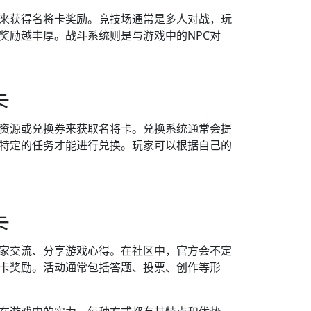
来获得名将卡奖励。竞技场通常是多人对战，玩
奖励越丰厚。战斗系统则是与游戏中的NPC对
卡
资源或兑换券来获取名将卡。兑换系统通常会提
特定的任务才能进行兑换。玩家可以根据自己的
卡
家交流、分享游戏心得。在社区中，官方会不定
卡奖励。活动通常包括答题、投票、创作等形